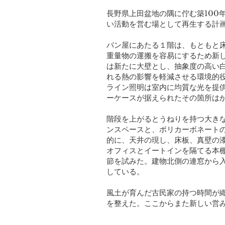
長野県上田盆地の隅に佇む築100
い活動を営む場として再生する計
パン屋にあたる１階は、もともと
重量物の運搬を容易にするため新
は新たに大壁とし、抽象度の高い
れる熱の影響を軽減させる環境的
ライン照明は室内に均質な光を提
ーケースが据えられたそ
の箇所は
階段を上がるとうねりを持つ大き
ンスペースと、ポリカーボネート
的に、天井の現し、床板、真壁の
オフィスとイートインを隔てる本
節を試みた。建物北側の連窓から
している。
風土が育んだ古民家の持つ時間が
を整えた。ここからまた新しい営