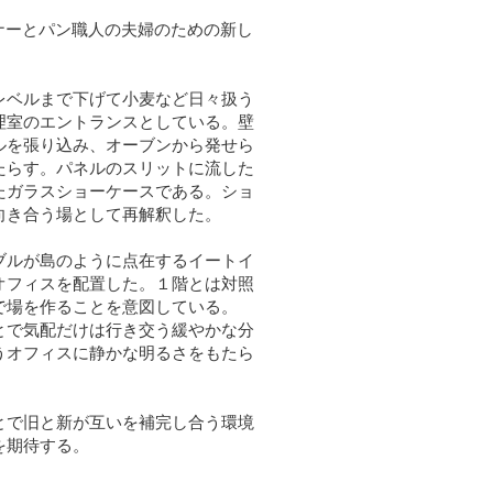
ナーとパン職人の夫婦のための新し
レベルまで下げて小麦など日々扱う
理室のエントランスとしている。壁
ルを張り込み、オーブンから発せら
たらす。パネルのスリットに流した
たガラスショーケースである。ショ
向き合う場として再解釈した。
ブルが島のように点在するイートイ
オフィスを配置した。１階とは対照
で場を作ることを意図している。
とで気配だけは行き交う緩やかな分
うオフィスに静かな明るさをもたら
とで旧と新が互いを補完し合う環境
を期待する。