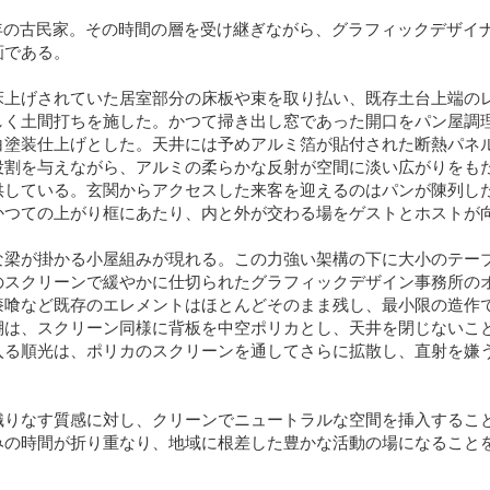
年の古民家。その時間の層を受け継ぎながら、グラフィックデザイ
画である。
床上げされていた居室部分の床板や束を取り払い、既存土台上端の
しく土間打ちを施した。かつて掃き出し窓であった開口を
パン屋調
白塗装仕上げとした。天井には予めアルミ箔が貼付された断熱パネ
役割を与えながら、アルミの柔らかな反射が空間に淡い広がりをも
供している。
玄関からアクセスした来客を迎えるのはパンが陳列し
かつての上がり框にあたり、内と外が交わる場をゲストとホストが
な梁が掛かる小屋組みが現れる。この力強い架構の下に大小のテー
のスクリーンで緩やかに仕切られたグラフィックデザイン事務所の
漆喰など既存のエレメントはほとんどそのまま残し、最小限の造作
棚は、スクリーン同様に背板を中空ポリカとし、天井を閉じないこ
入る順光は、ポリカのスクリーンを通してさらに拡散し、直射を嫌
織りなす質感に対し、クリーンでニュートラルな空間を挿入するこ
みの時間が折り重なり、地域に根差した豊かな活動の場になること